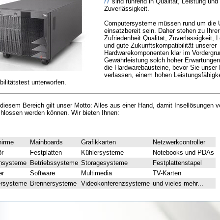
IT
sind führend in Qualität, Leistung und
Zuverlässigkeit.
Computersysteme müssen rund um die 
einsatzbereit sein. Daher stehen zu Ihrer
Zufriedenheit Qualität, Zuverlässigkeit, 
und gute Zukunftskompatibilität unserer
Hardwarekomponenten klar im Vordergru
Gewährleistung solch hoher Erwartunge
die Hardwarebausteine, bevor Sie unser
verlassen, einem hohen Leistungsfähigke
ilitätstest unterworfen.
diesem Bereich gilt unser Motto: Alles aus einer Hand, damit Insellösungen v
hlossen werden können. Wir bieten Ihnen:
hirme
Mainboards
Grafikkarten
Netzwerkcontroller
ör
Festplatten
Kühlersysteme
Notebooks und PDAs
nsysteme
Betriebssysteme
Storagesysteme
Festplattenstapel
er
Software
Multimedia
TV-Karten
ersysteme
Brennersysteme
Videokonferenzsysteme
und vieles mehr...