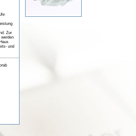
Uhr
Leistung
nd. Zur
n werden
 Haus
its- und
orab